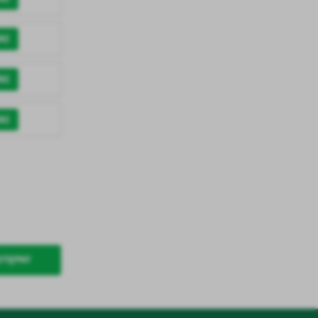
RZ
RZ
.
RZ
a
w
STĘPNY