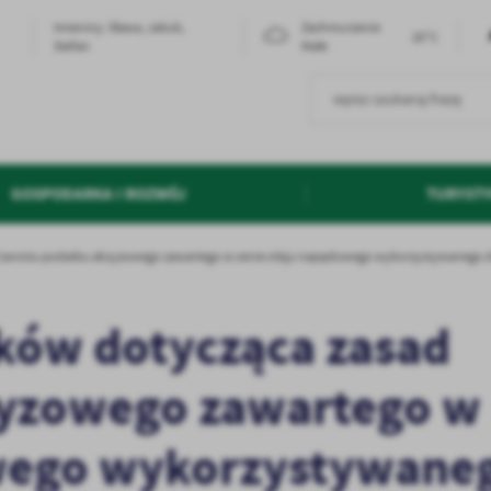
Imieniny: Sława, Jakub,
Zachmurzenie
20°C
Stefan
Małe
GOSPODARKA I ROZWÓJ
TURYST
d zwrotu podatku akcyzowego zawartego w cenie oleju napędowego wykorzystywanego do 
ików dotycząca zasad
cyzowego zawartego w
owego wykorzystywane