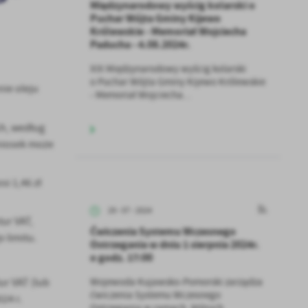
Międzynarodowy wyścig kolarski o
Puchar Wójta Gminy Kijewo
Królewskie - Memoriał Wojciecha
Paducha - 4.08.2024r.
XIX Międzynarodowy wyścig kolarski
o Puchar Wójta Gminy Kijewo Królewskie
ie oleju
- Memoriał Wojciecha...
h, według
niosek może
i 1,46 zł
29 - 07 - 2024
ur VAT,
Ćwiczenia Systemu Wczesnego
 limitu.
Ostrzegania w dniu 1 sierpnia 2024r.
o godz. 17:00
Wojewoda Kujawsko-Pomorski zarządza
ur VAT (lub
ćwiczenia Systemu Wczesnego
24 r.
Ostrzegania w ramach, których