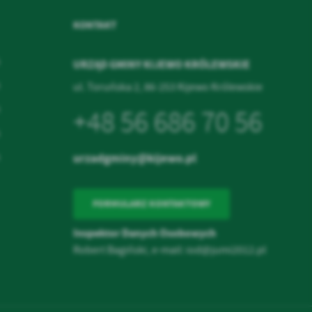
KONTAKT
URZĄD GMINY KIJEWO KRÓLEWSKIE
ul. Toruńska 2, 86-253 Kijewo Królewskie
+48 56 686 70 56
urzadgminy@kijewo.pl
FORMULARZ KONTAKTOWY
Inspektor Danych Osobowych
Robert Bagiński, e-mail:
iod@jumi2012.pl