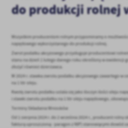
do produkcji rolnej 
Wszystkim producentom rolnym przypominamy o możliwości 
napędowego wykorzystanego do produkcji rolnej.
Zwrot podatku akcyzowego przysługuje producentowi rolnem
stanu na dzień 1 lutego danego roku określony w ewidencji
złożyć również dzierżawca.
W 2024 r. stawka zwrotu podatku akcyzowego zawartego w ce
na 1 litr oleju.
Kwotę zwrotu podatku ustala się jako iloczyn ilości oleju n
i stawki zwrotu podatku na 1 litr oleju napędowego, obowiąz
Terminy Składania Wniosków
Od 1 sierpnia 2024 r. do 2 września 2024 r., producent rolny
fakturą uproszczoną - paragon z NIP) stanowiącymi dowód zak