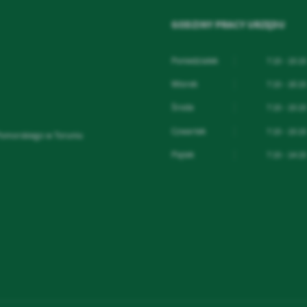
GODZINY PRACY URZĘDU
Poniedziałek
7:15 - 15:15
Wtorek
7:15 - 16:15
Środa
7:15 - 15:15
Czwartek
7:15 - 15:15
Pomorskiego w Toruniu
Piątek
7:15 - 14:15