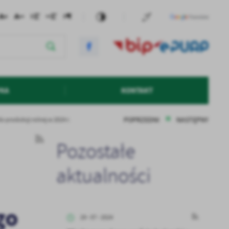
YKA
KONTAKT
POPRZEDNI
NASTĘPNY
produkcji rolnej w 2024 r.
Pozostałe
aktualności
go
29 - 07 - 2024