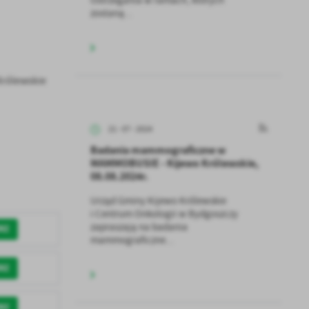
zostaną...
Królewskie
21 - 07 - 2024
Badania mammograficzne w
MAMMOBUSIE - Kijewo Królewskie,
08.08.2024r.
a
Urząd Gminy Kijewo Królewskie
kom
i Centrum Onkologii w Bydgoszczy
zapraszają na badania
RZ
mammograficzne...
z
RZ
ci
RZ