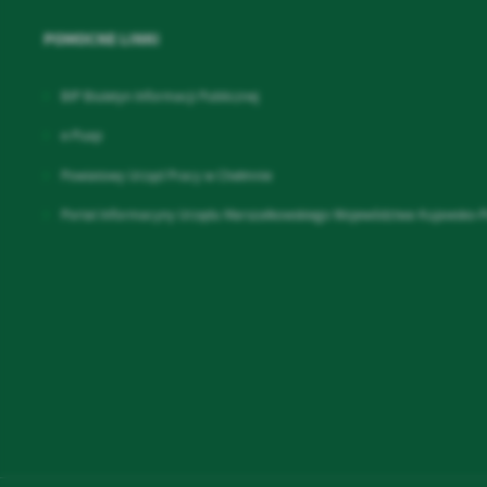
POMOCNE LINKI
BIP Biuletyn Informacji Publicznej
e-Puap
Powiatowy Urząd Pracy w Chełmnie
Portal Informacyny Urzędu Marszałkowskiego Województwa Kujawsko-