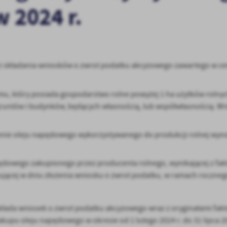
w 2024 r.
składania wniosków o zwrot podatku akcyzowego zawartego w cen
u, który posiada gospodarstwo rolne powyżej 1 ha użytków rolnyc
 gruntów i budynków, będących własnością, lub współwłasnością. W
nie oleju napędowego wykorzystywanego do produkcji rolnej wynos
apędowego zakupionego przez producenta rolnego, wynikającej z fakt
ującej w dniu złożenia wniosku o zwrot podatku, w ramach rocznego
 składa wniosek o zwrot podatku akcyzowego wraz z oryginałami fakt
upu oleju napędowego w okresie od 1 lutego 2024 r. do 31 lipca 20